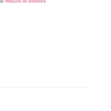
ía:
Máquina de anestesia