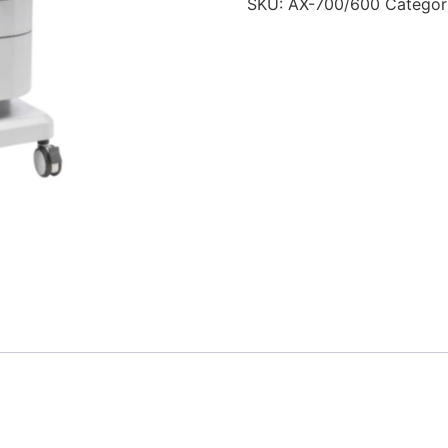
SKU:
AX-700/600
Categor